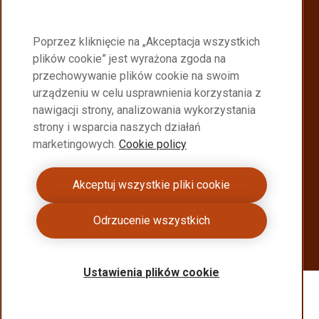
Znajdź najbliższego dystrybutora Raex®.
Poprzez kliknięcie na „Akceptacja wszystkich
Partnerzy dystrybucji Raex
plików cookie” jest wyrażona zgoda na
przechowywanie plików cookie na swoim
Become a Raex® distributor
urządzeniu w celu usprawnienia korzystania z
nawigacji strony, analizowania wykorzystania
Join a global network delivering high performance
strony i wsparcia naszych działań
Raex® steel
marketingowych.
Cookie policy
Become a distributor
Akceptuj wszystkie pliki cookie
Skontaktuj się z nami
Odrzucenie wszystkich
Chcesz dowiedzieć się więcej o Raex®?
Skontaktuj się z nami
Ustawienia plików cookie
Prawa autorskie 2026
Privacy policy