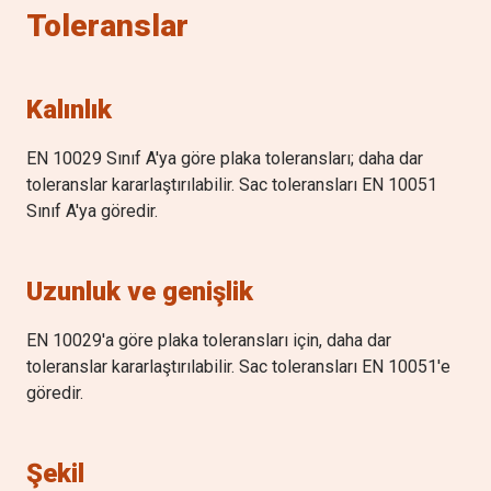
0.43 (0.68)
Toleranslar
B
(max
%
)
0.005
Kalınlık
EN 10029 Sınıf A'ya göre plaka toleransları; daha dar
toleranslar kararlaştırılabilir. Sac toleransları EN 10051
Sınıf A'ya göredir.
Uzunluk ve genişlik
EN 10029'a göre plaka toleransları için, daha dar
toleranslar kararlaştırılabilir. Sac toleransları EN 10051'e
göredir.
Şekil