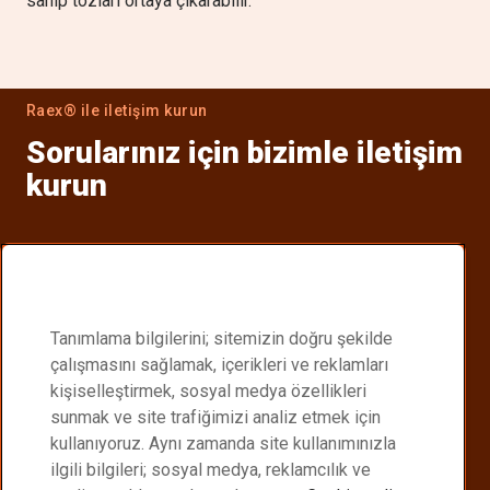
sahip tozları ortaya çıkarabilir.
Raex® ile iletişim kurun
Sorularınız için bizimle iletişim
kurun
Distribütörünüzü bulun
Size en yakın Raex® distribütörünü bulun.
Tanımlama bilgilerini; sitemizin doğru şekilde
Raex distribütör ortakları
çalışmasını sağlamak, içerikleri ve reklamları
kişiselleştirmek, sosyal medya özellikleri
Become a Raex® distributor
sunmak ve site trafiğimizi analiz etmek için
kullanıyoruz. Aynı zamanda site kullanımınızla
Join a global network delivering high performance
ilgili bilgileri; sosyal medya, reklamcılık ve