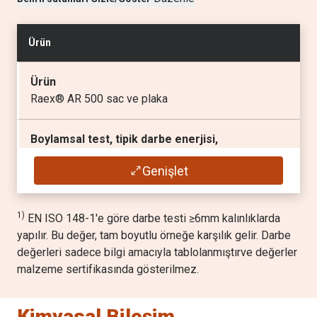
Tipik çekme dayanımı
(
MPa
), garanti edilmedi
Ürün
1600
Ürün
Tipik uzama A
Raex® AR 500 sac ve plaka
(
%
), garanti edilmedi
8
Boylamsal test, tipik darbe enerjisi,
1)
Charpy V 10x10 mm test örneği.
Genişlet
30 J / -40 °C
1)
EN ISO 148-1'e göre darbe testi ≥6mm kalınlıklarda
yapılır. Bu değer, tam boyutlu örneğe karşılık gelir. Darbe
değerleri sadece bilgi amacıyla tablolanmıştırve değerler
malzeme sertifikasında gösterilmez.
Kimyasal Bileşim