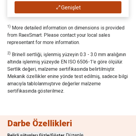
8
Genişlet
1)
Genişlik
Tipik akma dayanımı
(
mm
)
(
MPa
), garanti edilmedi
1)
More detailed information on dimensions is provided
2000 - 2500
1300
from RaexSmart. Please contact your local sales
representant for more information.
1)
Uzunluk
Tipik çekme dayanımı
(
mm
)
2)
Brinell sertliği, işlenmiş yüzeyin 0.3 - 3.0 mm aralığının
(
MPa
), garanti edilmedi
4000 - 9500
altında işlenmiş yüzeyde EN ISO 6506-1'e göre ölçülür.
1600
Sertlik değeri, malzeme sertifikasında belirtilmiştir.
Mekanik özellikler enine yönde test edilmiş, sadece bilgi
2)
Sertlik
Tipik uzama A
amacıyla tablolanmıştırve değerler malzeme
(
HBW
)
(
%
), garanti edilmedi
sertifikasında gösterilmez.
450 - 540
8
Tipik akma dayanımı
(
MPa
), garanti edilmedi
Darbe Özellikleri
1300
Düzenle
Belirli sütunları Gizle/Göster