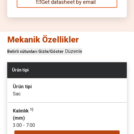
Get datasheet by email
Mekanik Özellikler
Düzenle
Belirli sütunları Gizle/Göster
Ürün tipi
Ürün tipi
Sac
1)
Kalınlık
(
mm
)
3.00 - 7.00