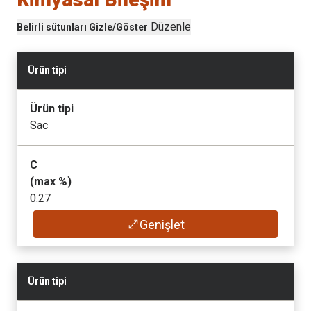
Düzenle
Belirli sütunları Gizle/Göster
Ürün tipi
Ürün tipi
Sac
C
(max
%
)
0.27
Genişlet
Si
(max
%
)
0.50
Ürün tipi
Mn