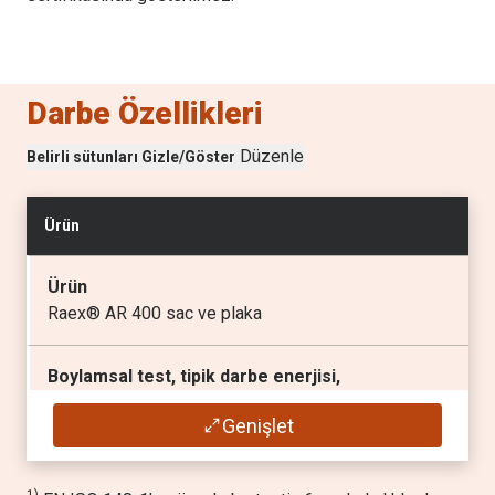
10
Tipik akma dayanımı
(
MPa
), garanti edilmedi
Darbe Özellikleri
1100
Düzenle
Belirli sütunları Gizle/Göster
Tipik çekme dayanımı
(
MPa
), garanti edilmedi
Ürün
1300
Ürün
Tipik uzama A
Raex® AR 400 sac ve plaka
(
%
), garanti edilmedi
10
Boylamsal test, tipik darbe enerjisi,
1)
Charpy V 10x10 mm test örneği.
Genişlet
30 J / -40 °C