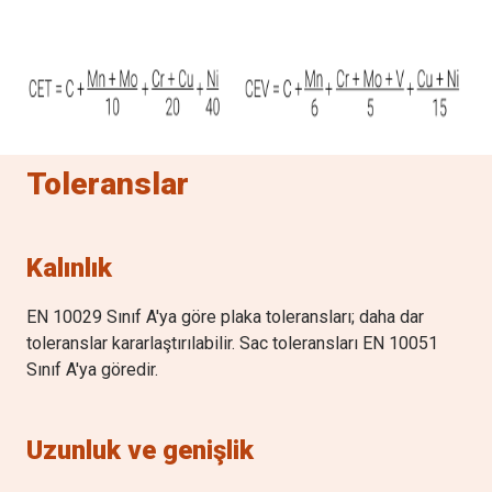
1.00
Plaka
32.01 - 80.00
0.35 (0.57)
Mo
(max
%
)
0.25
Toleranslar
B
(max
%
)
0.005
Kalınlık
EN 10029 Sınıf A'ya göre plaka toleransları; daha dar
toleranslar kararlaştırılabilir. Sac toleransları EN 10051
Sınıf A'ya göredir.
Uzunluk ve genişlik