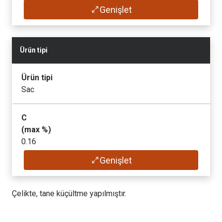
Genişlet
Si
(max
%
)
0.80
Ürün tipi
Mn
Ürün tipi
(max
%
)
Sac
1.70
C
P
(max
%
)
(max
%
)
0.16
0.025
Genişlet
Si
S
(max
%
)
(max
%
)
Çelikte, tane küçültme yapılmıştır.
0.50
0.015
Mn