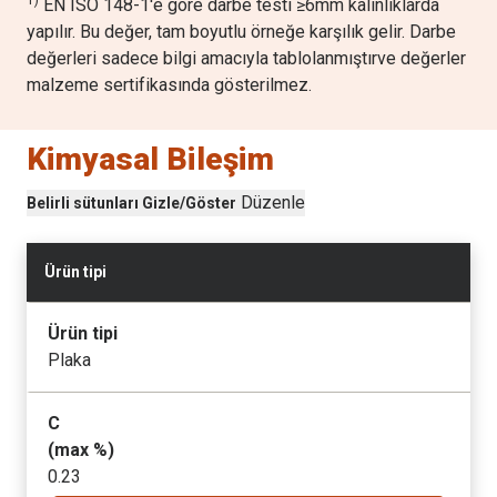
1)
EN ISO 148-1'e göre darbe testi ≥6mm kalınlıklarda
yapılır. Bu değer, tam boyutlu örneğe karşılık gelir. Darbe
değerleri sadece bilgi amacıyla tablolanmıştırve değerler
malzeme sertifikasında gösterilmez.
Kimyasal Bileşim
Düzenle
Belirli sütunları Gizle/Göster
Ürün tipi
Ürün tipi
Plaka
C
(max
%
)
0.23