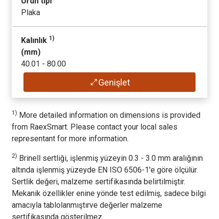
Ürün tipi
(
mm
)
(
MPa
), garanti edilmedi
Plaka
2000 - 12000
1250
1)
Kalınlık
2)
Sertlik
Tipik uzama A
(
mm
)
(
HBW
)
(
%
), garanti edilmedi
40.01 - 80.00
360 - 440
10
Genişlet
1)
Genişlik
Tipik akma dayanımı
(
mm
)
(
MPa
), garanti edilmedi
1)
More detailed information on dimensions is provided
2000 - 2500
1100
from RaexSmart. Please contact your local sales
representant for more information.
1)
Uzunluk
Tipik çekme dayanımı
(
mm
)
2)
Brinell sertliği, işlenmiş yüzeyin 0.3 - 3.0 mm aralığının
(
MPa
), garanti edilmedi
4000 - 9500
altında işlenmiş yüzeyde EN ISO 6506-1'e göre ölçülür.
1300
Sertlik değeri, malzeme sertifikasında belirtilmiştir.
Mekanik özellikler enine yönde test edilmiş, sadece bilgi
2)
Sertlik
Tipik uzama A
amacıyla tablolanmıştırve değerler malzeme
(
HBW
)
(
%
), garanti edilmedi
sertifikasında gösterilmez.
360 - 440