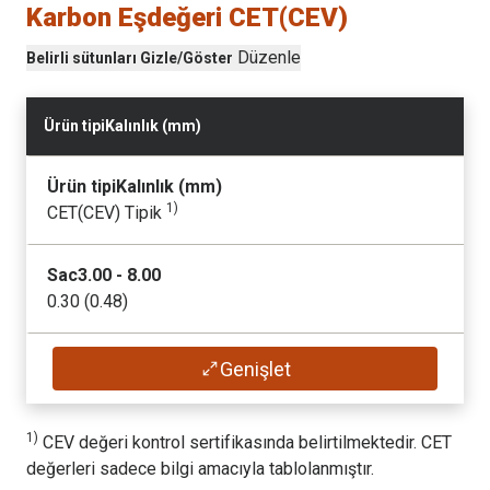
Cr
Karbon Eşdeğeri CET(CEV)
(max
%
)
(max
%
)
1.60
Düzenle
Belirli sütunları Gizle/Göster
1.50
P
Ni
Ürün tipi
Kalınlık (
mm
)
(max
%
)
(max
%
)
0.025
1.00
Ürün tipi
Kalınlık (
mm
)
1)
CET(CEV) Tipik
S
Mo
(max
%
)
(max
%
)
Sac
3.00 - 8.00
0.010
0.50
0.30 (0.48)
Cr
B
Plaka
6.00 - 20.00
Genişlet
(max
%
)
(max
%
)
0.30 (0.44)
1.20
0.005
1)
CEV değeri kontrol sertifikasında belirtilmektedir. CET
Plaka
20.01 - 32.00
Ni
değerleri sadece bilgi amacıyla tablolanmıştır.
0.35 (0.53)
(max
%
)