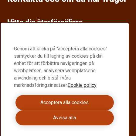
Hitta din återförsäljare
Hitta en återförsäljare av Raex® nära dig.
Raex återförsäljare
Genom att klicka på "acceptera alla cookies"
samtycker du till lagring av cookies på din
Become a Raex® distributor
enhet för att förbättra navigeringen på
webbplatsen, analysera webbplatsens
Join a global network delivering high performance
användning och bistå i våra
Raex® steel
marknadsföringsinsatser.
Cookie policy
Become a distributor
Acceptera alla cookies
Kontakta oss
Avvisa alla
Vill du veta mer om Raex®?
Kontakta oss