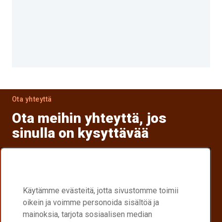
Ota yhteyttä
Ota meihin yhteyttä, jos
sinulla on kysyttävää
Etsi jälleenmyyjä
Käytämme evästeitä, jotta sivustomme toimii
Etsi lähin Raex®-jälleenmyyjä.
oikein ja voimme personoida sisältöä ja
Raex-jakelukumppanit
mainoksia, tarjota sosiaalisen median