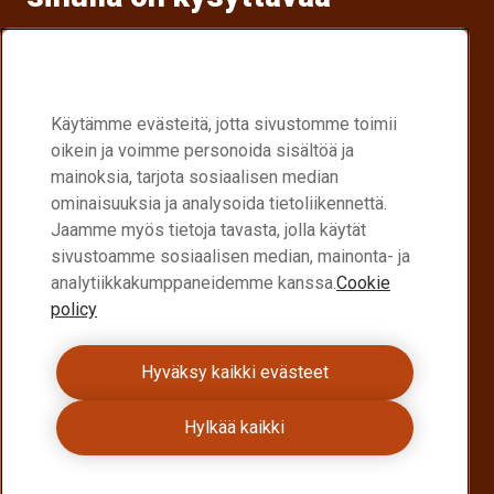
Etsi jälleenmyyjä
Käytämme evästeitä, jotta sivustomme toimii
Etsi lähin Raex®-jälleenmyyjä.
oikein ja voimme personoida sisältöä ja
Raex-jakelukumppanit
mainoksia, tarjota sosiaalisen median
ominaisuuksia ja analysoida tietoliikennettä.
Become a Raex® distributor
Jaamme myös tietoja tavasta, jolla käytät
sivustoamme sosiaalisen median, mainonta- ja
Join a global network delivering high performance
analytiikkakumppaneidemme kanssa.
Cookie
Raex® steel
policy
Become a distributor
Hyväksy kaikki evästeet
Ota yhteyttä
Hylkää kaikki
Haluatko lisätietoja Raex®-teräksestä?
Ota yhteyttä