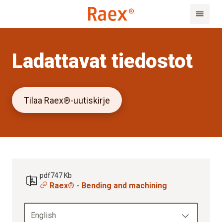
Ladattavat tiedostot
Tilaa Raex®-uutiskirje
pdf
747 Kb
Raex® - Bending and machining
English