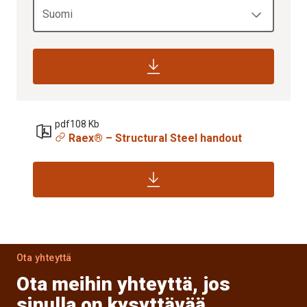
Suomi
pdf
108 Kb
Raex® – Structural Steel handout
Ota yhteyttä
Ota meihin yhteyttä, jos
sinulla on kysyttävää