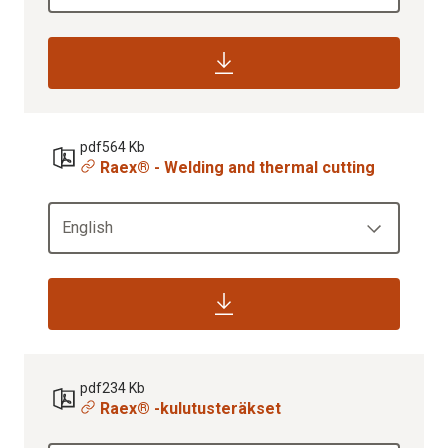
pdf
564 Kb
Raex® - Welding and thermal cutting
English
pdf
234 Kb
Raex® -kulutusteräkset