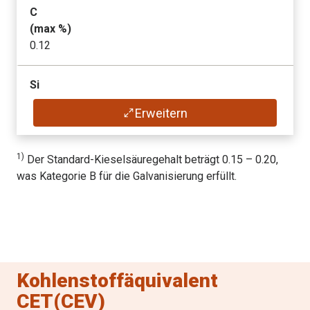
C
(max
%
)
0.12
Si
(max
%
)
Erweitern
1)
0.6
Mn
1)
Der Standard-Kieselsäuregehalt beträgt 0.15 – 0.20,
(max
%
)
was Kategorie B für die Galvanisierung erfüllt.
2.10
P
(max
%
)
0.025
Kohlenstoffäquivalent
CET(CEV)
S