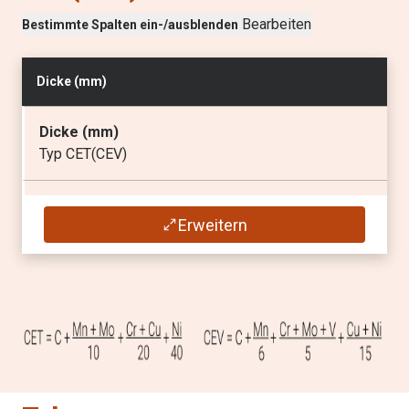
(max
%
)
Bearbeiten
Bestimmte Spalten ein-/ausblenden
0.015
Dicke (
mm
)
Al
(max
%
)
0.050
Dicke (
mm
)
Typ CET(CEV)
Nb
(max
%
)
3.00 - 10.00
Erweitern
0.09
0.27 (0.41)
V
(max
%
)
0.20
Ti
(max
%
)