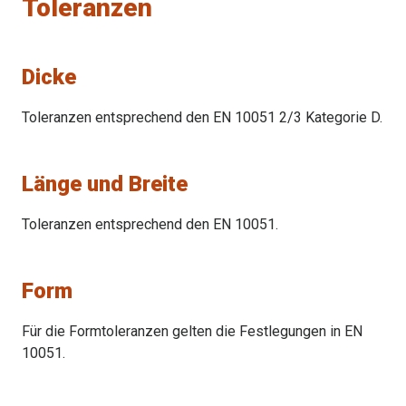
Toleranzen
0.22
Mo
Dicke
(max
%
)
0.5
Toleranzen entsprechend den EN 10051 2/3 Kategorie D.
B
(max
%
)
Länge und Breite
0.005
Toleranzen entsprechend den EN 10051.
Form
Für die Formtoleranzen gelten die Festlegungen in EN
10051.