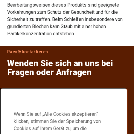
Bearbeitungsweisen dieses Produkts sind geeignete
Vorkehrungen zum Schutz der Gesundheit und für die
Sicherheit zu treffen. Beim Schleifen insbesondere von
grundierten Blechen kann Staub mit einer hohen
Partikelkonzentration entstehen.
Raex® kontaktieren
Wenden Sie sich an uns bei
Fragen oder Anfragen
Finden Sie Ihren Händler
Suchen Sie einen Raex® Händler in Ihrer Nähe.
Wenn Sie auf „Alle Cookies akzeptieren“
Raex Vertriebspartner
klicken, stimmen Sie der Speicherung von
Cookies auf Ihrem Gerät zu, um die
Become a Raex® distributor