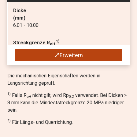
Dicke
Bruchdehnung A
5
(
mm
)
(min
%
)
6.01 - 10.00
12
1)
Streckgrenze R
eH
2)
Min. Innenbiegeradius für eine 90° Biegung
(min
MPa
)
(
x t
)
Erweitern
700
2.0
Zugfestigkeit R
Die mechanischen Eigenschaften werden in
m
(
MPa
)
Längsrichtung geprüft.
750 - 950
1)
Falls R
nicht gilt, wird Rp
verwendet. Bei Dicken >
eH
0.2
8 mm kann die Mindeststreckgrenze 20 MPa niedriger
Bruchdehnung A
5
sein.
(min
%
)
2)
12
Für Längs- und Querrichtung.