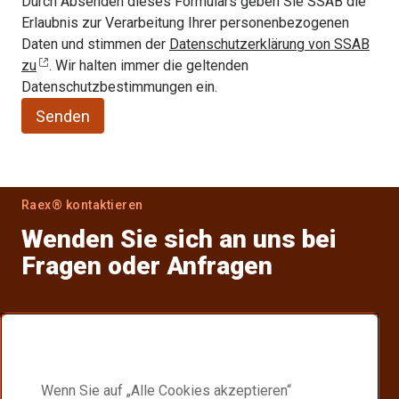
Durch Absenden dieses Formulars geben Sie SSAB die
Erlaubnis zur Verarbeitung Ihrer personenbezogenen
Daten und stimmen der
Datenschutzerklärung von SSAB
zu
. Wir halten immer die geltenden
Datenschutzbestimmungen ein.
Senden
Raex® kontaktieren
Wenden Sie sich an uns bei
Fragen oder Anfragen
Finden Sie Ihren Händler
Suchen Sie einen Raex® Händler in Ihrer Nähe.
Wenn Sie auf „Alle Cookies akzeptieren“