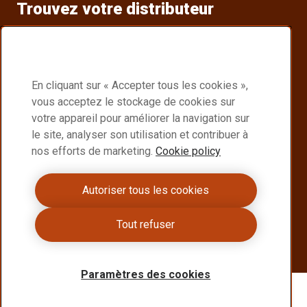
Trouvez votre distributeur
Trouvez un distributeur Raex® près de chez vous
Partenaires distributeurs Raex
En cliquant sur « Accepter tous les cookies »,
Become a Raex® distributor
vous acceptez le stockage de cookies sur
votre appareil pour améliorer la navigation sur
Join a global network delivering high performance
le site, analyser son utilisation et contribuer à
Raex® steel
nos efforts de marketing.
Cookie policy
Become a distributor
Autoriser tous les cookies
Nous contacter
Tout refuser
Vous souhaitez en savoir plus sur Raex® ?
Nous contacter
Paramètres des cookies
Copyright 2026